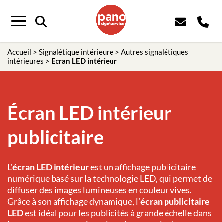
Panneau de gestion des cookies
Menu
Accueil
>
Signalétique intérieure
>
Autres signalétiques
intérieures
>
Ecran LED intérieur
Écran LED intérieur
publicitaire
L’
écran LED intérieur
est un affichage publicitaire
numérique basé sur la technologie LED, qui permet de
diffuser des images lumineuses en couleur vives.
Grâce à son affichage dynamique, l’
écran publicitaire
LED
est idéal pour les publicités à grande échelle dans