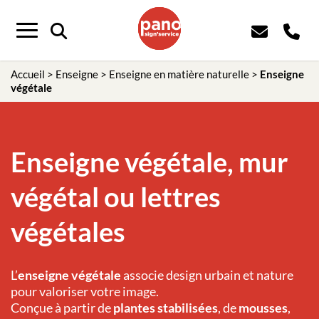
Panneau de gestion des cookies
Menu
Accueil
>
Enseigne
>
Enseigne en matière naturelle
>
Enseigne
végétale
Enseigne végétale, mur
végétal ou lettres
végétales
L’
enseigne végétale
associe design urbain et nature
pour valoriser votre image.
Conçue à partir de
plantes stabilisées
, de
mousses
,