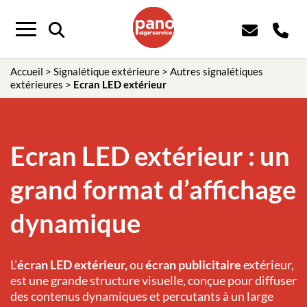
Panneau de gestion des cookies
Menu
Accueil
>
Signalétique extérieure
>
Autres signalétiques
extérieures
>
Ecran LED extérieur
Ecran LED extérieur : un
grand format d’affichage
dynamique
L’
écran LED extérieur,
ou
écran publicitaire
extérieur,
est une grande structure visuelle, conçue pour diffuser
des contenus dynamiques et percutants à un large