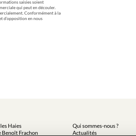
ormations saisies soient
merciale qui peut en découler.
mercialement. Conformément à la
 et d’opposition en nous
les Haies
Qui sommes-nous ?
e Benoît Frachon
Actualités