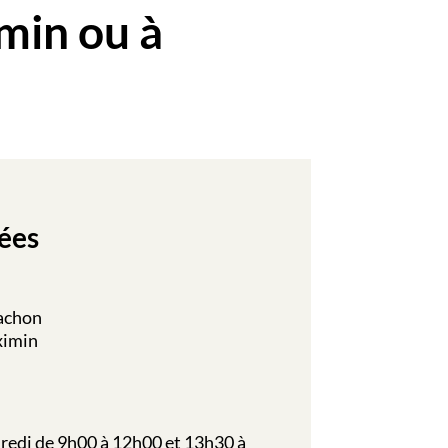
min ou à
ées
rachon
ximin
redi de 9h00 à 12h00 et 13h30 à