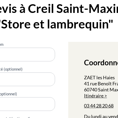
is à Creil Saint-Maxi
"Store et lambrequin"
om
Coordonn
té (optionnel)
ZAET les Haies
41 rue Benoît F
60740 Saint Ma
optionnel)
Itinéraire
03 44 28 20 68
Du lundi au vend