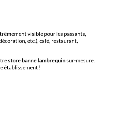
xtrêmement visible pour les passants,
coration, etc.), café, restaurant,
otre
store banne lambrequin
sur-mesure.
re établissement !