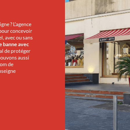
gne ? L’agence
 pour concevoir
l, avec ou sans
e banne avec
al de protéger
pouvons aussi
nom de
enseigne