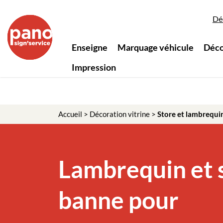
Panneau de gestion des cookies
Dé
Enseigne
Marquage véhicule
Déco
Impression
Accueil
>
Décoration vitrine
>
Store et lambrequi
Lambrequin et 
banne pour