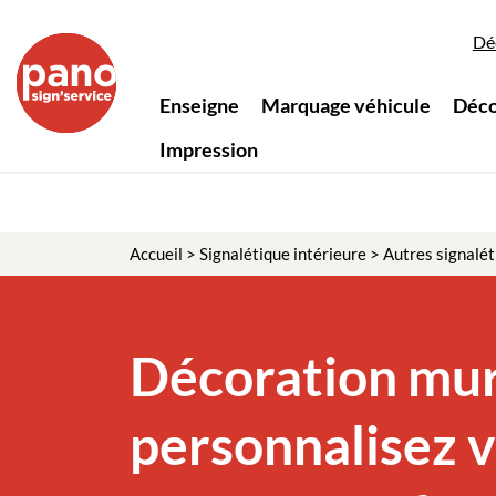
Panneau de gestion des cookies
Dé
Enseigne
Marquage véhicule
Déco
Impression
Accueil
>
Signalétique intérieure
>
Autres signalét
Décoration mur
personnalisez 