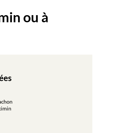
min ou à
ées
rachon
ximin