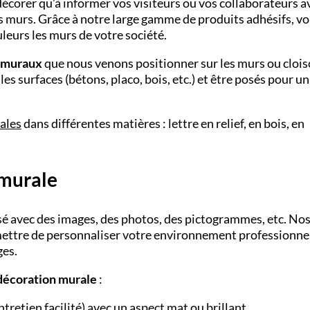
 décorer qu’à informer vos visiteurs ou vos collaborateurs a
s murs. Grâce à notre large gamme de produits adhésifs, v
leurs les murs de votre société.
s muraux
que nous venons positionner sur les murs ou cloi
es surfaces (bétons, placo, bois, etc.) et être posés pour un
ales
dans différentes matières : lettre en relief, en bois, en
 murale
sé avec des images, des photos, des pictogrammes, etc. No
ettre de personnaliser votre environnement professionnel
ges.
décoration murale
:
tretien facilité) avec un aspect mat ou brillant,