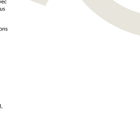
vec
ous
sons
s
,