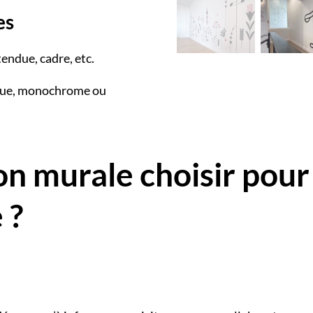
es
tendue, cadre, etc.
ique, monochrome ou
on murale choisir pour
 ?