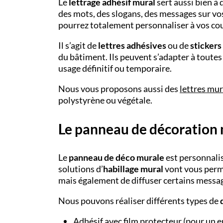
Le
lettrage adhésif mural
sert aussi bien à
des mots, des slogans, des messages sur vo
pourrez totalement personnaliser à vos cou
Il s’agit de
lettres adhésives
ou de
sticker
du bâtiment. Ils peuvent s’adapter à toutes l
usage définitif ou temporaire.
Nous vous proposons aussi des
lettres mur
polystyrène ou végétale.
Le panneau de décoration
Le
panneau de déco murale
est personnali
solutions d’
habillage mural
vont vous perm
mais également de diffuser certains messa
Nous pouvons réaliser différents types de
Adhésif avec film protecteur (pour un en