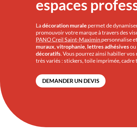
espaces profes
La
décoration murale
permet de dynamiser 
promouvoir votre marque à travers des visuel
PANO Creil Saint-Maximin
personnalise et
muraux
,
vitrophanie
,
lettres adhésives
ou
décoratifs
. Vous pourrez ainsi habiller vo
très variés : stickers, toile imprimée, cadre t
DEMANDER UN DEVIS