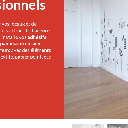
sionnels
vos locaux et de
s attractifs. L’
agence
 installe vos
adhésifs
panneaux muraux
s murs avec des éléments
extile, papier peint, etc.