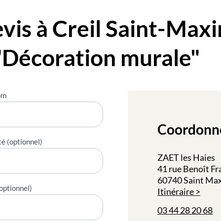
is à Creil Saint-Maxi
"Décoration murale"
om
Coordonn
té (optionnel)
ZAET les Haies
41 rue Benoît F
60740 Saint Ma
optionnel)
Itinéraire
03 44 28 20 68