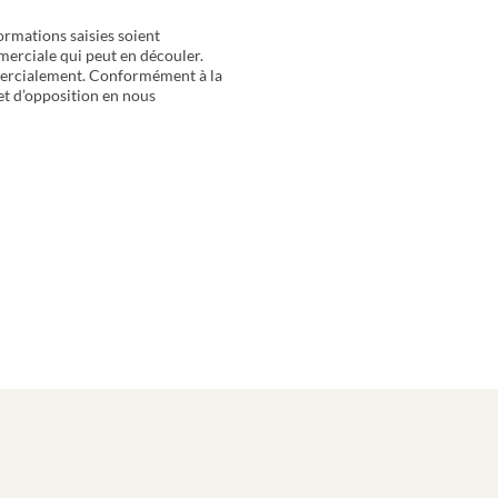
ormations saisies soient
merciale qui peut en découler.
mercialement. Conformément à la
 et d’opposition en nous